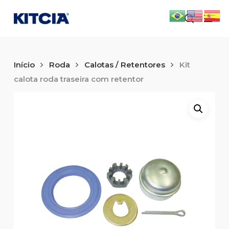
Skip
Men
to
search
main
content
Início
Roda
Calotas / Retentores
Kit
calota roda traseira com retentor