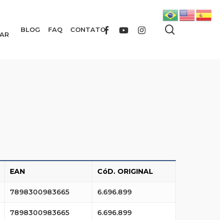
search
FACEBOOK
YOUTUBE
INSTAGRAM
BLOG
FAQ
CONTATO
AR
EAN
CóD. ORIGINAL
7898300983665
6.696.899
7898300983665
6.696.899