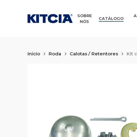
Skip
to
main
SOBRE
A
CATÁLOGO
NÓS
content
Início
Roda
Calotas / Retentores
Kit 