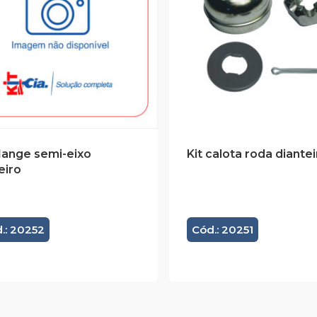
flange semi-eixo
Kit calota roda diantei
eiro
.: 20252
Cód.: 20251