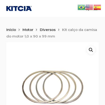
Skip
Men
to
search
main
content
Início
Motor
Diversos
Kit calço da camisa
do motor 1,0 x 90 x 99 mm