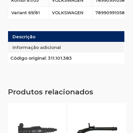
Kombi 67/05
VOLKSWAGEN
7899099105894
Variant 69/81
VOLKSWAGEN
7899099105894
Descrição
Informação adicional
Código original:
311.101.383
Produtos relacionados