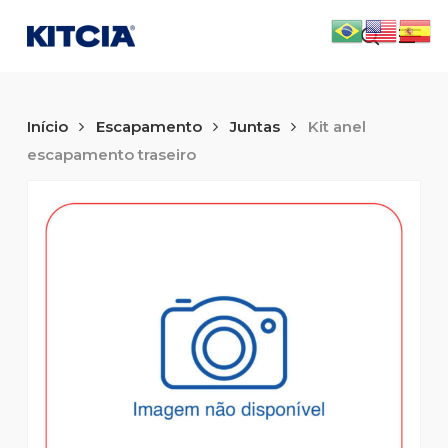
Skip
Men
to
search
main
content
Início
Escapamento
Juntas
Kit anel
escapamento traseiro