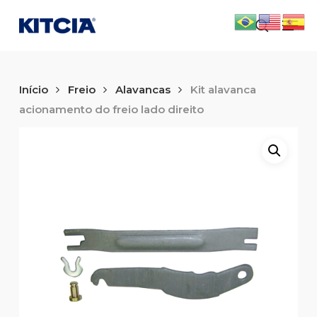
Skip
Men
to
search
main
content
Início
Freio
Alavancas
Kit alavanca
acionamento do freio lado direito