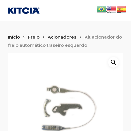
Skip
Men
to
search
main
content
Início
Freio
Acionadores
Kit acionador do
freio automático traseiro esquerdo