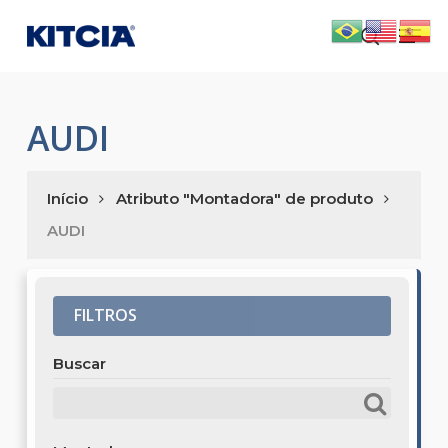
Skip
Men
to
search
main
content
AUDI
Início
Atributo "Montadora" de produto
AUDI
FILTROS
Buscar