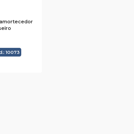
 amortecedor
seiro
d.: 10073