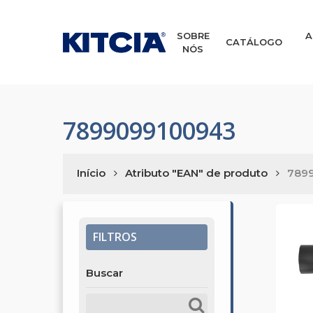
Skip
to
main
SOBRE
A
CATÁLOGO
NÓS
content
7899099100943
Início
Atributo "EAN" de produto
789
FILTROS
Buscar