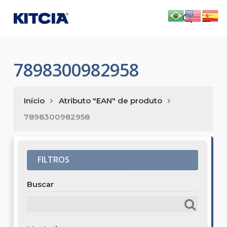
Skip
Men
to
search
main
content
7898300982958
Início
Atributo "EAN" de produto
7898300982958
FILTROS
Buscar