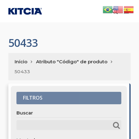
Skip
Men
to
search
main
content
50433
Início
Atributo "Código" de produto
50433
FILTROS
Buscar