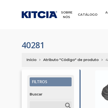
Skip
to
main
SOBRE
A
CATÁLOGO
NÓS
content
40281
Início
Atributo "Código" de produto
4
FILTROS
Buscar