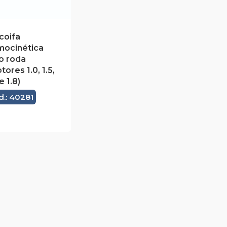
 coifa
mocinética
o roda
tores 1.0, 1.5,
e 1.8)
d.: 40281