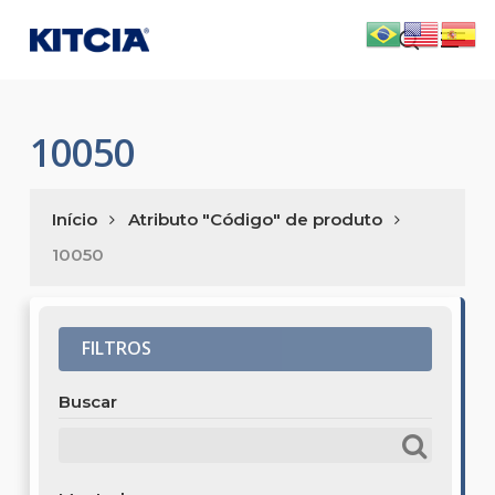
Skip
Men
to
search
main
content
10050
Início
Atributo "Código" de produto
10050
FILTROS
Buscar