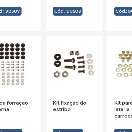
d.: 90507
Cód.: 90509
Cód.: 
 da forração
Kit fixação do
Kit par
erna
estribo
lataria
carroc