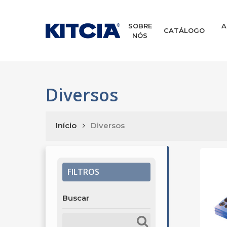
Skip
to
main
SOBRE
A
CATÁLOGO
NÓS
content
Diversos
Início
Diversos
FILTROS
Buscar