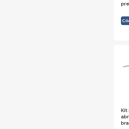
pre
Có
Kit
abr
br