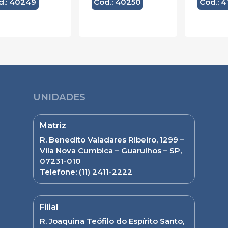
d.: 40249
Cód.: 40250
Cód.: 
UNIDADES
Matriz
R. Benedito Valadares Ribeiro, 1299 –
Vila Nova Cumbica – Guarulhos – SP,
07231-010
Telefone:
(11) 2411-2222
Filial
R. Joaquina Teófilo do Espírito Santo,