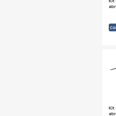
Kit
abr
Có
Kit
abr