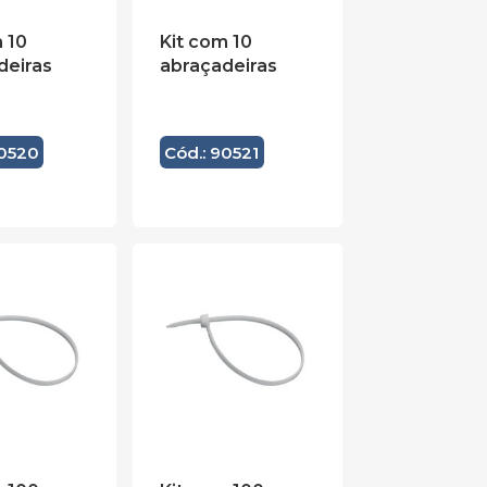
 10
Kit com 10
deiras
abraçadeiras
90520
Cód.: 90521