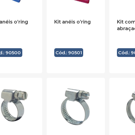
 anéis o’ring
Kit anéis o’ring
Kit com
abraça
d.: 90500
Cód.: 90501
Cód.: 9