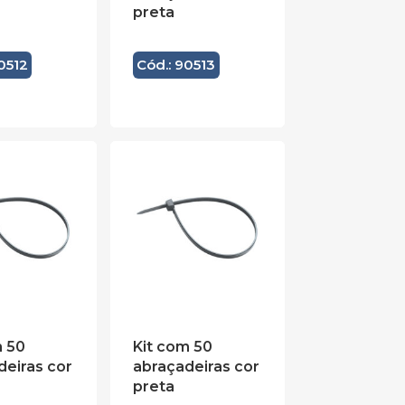
preta
0512
Cód.: 90513
m 50
Kit com 50
deiras cor
abraçadeiras cor
preta