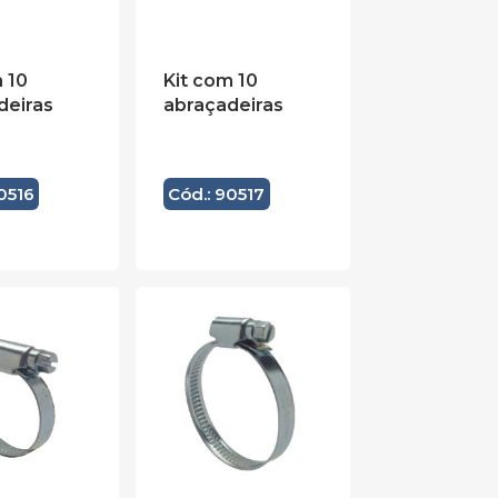
 10
Kit com 10
deiras
abraçadeiras
0516
Cód.: 90517