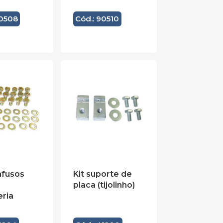
90508
Cód.: 90510
afusos
Kit suporte de
placa (tijolinho)
eria