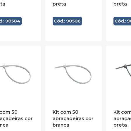
ta
preta
preta
d.: 90504
Cód.: 90506
Cód.: 9
 com 50
Kit com 50
Kit co
açadeiras cor
abraçadeiras cor
abraça
anca
branca
preta