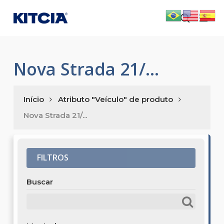
Skip
Men
to
search
main
content
Nova Strada 21/...
Início
Atributo "Veículo" de produto
Nova Strada 21/...
FILTROS
Buscar