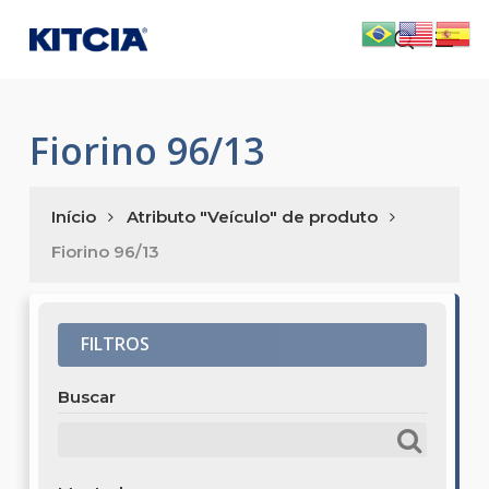
Skip
Men
to
search
main
content
Fiorino 96/13
Início
Atributo "Veículo" de produto
Fiorino 96/13
FILTROS
Buscar