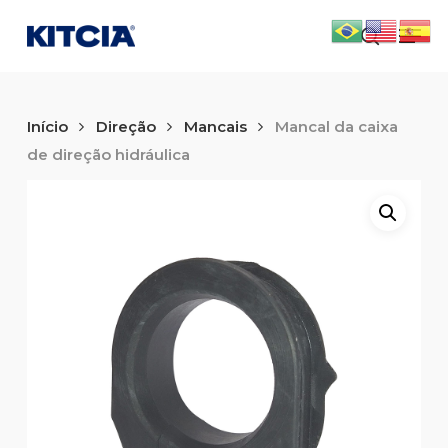
Skip
Men
to
search
main
content
Início
Direção
Mancais
Mancal da caixa
de direção hidráulica