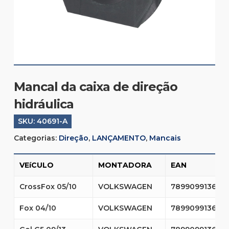
Mancal da caixa de direção
hidráulica
SKU:
40691-A
Categorias:
Direção
,
LANÇAMENTO
,
Mancais
VEíCULO
MONTADORA
EAN
CrossFox 05/10
VOLKSWAGEN
7899099136317
Fox 04/10
VOLKSWAGEN
7899099136317