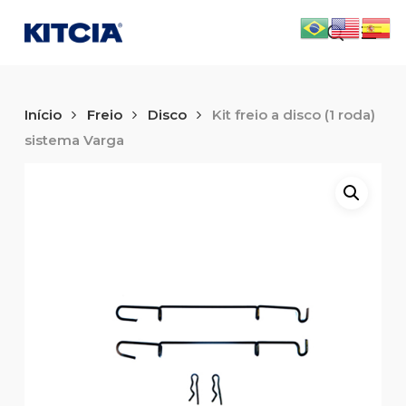
Skip
Men
to
search
main
content
Início
Freio
Disco
Kit freio a disco (1 roda)
sistema Varga