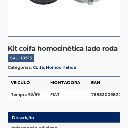
Kit coifa homocinética lado roda
SKU:
10313
Categorias:
Coifa
,
Homocinética
VEíCULO
MONTADORA
EAN
Tempra 92/99
FIAT
7898300982026
Descrição
Informação adicional