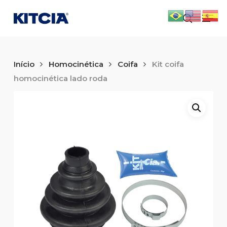
Skip
Men
to
search
main
content
Início
Homocinética
Coifa
Kit coifa
homocinética lado roda