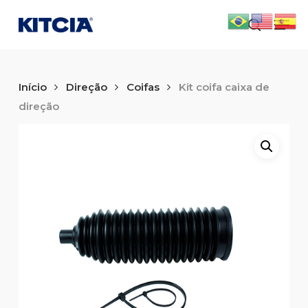
Skip
Men
to
search
main
content
Início
Direção
Coifas
Kit coifa caixa de
direção