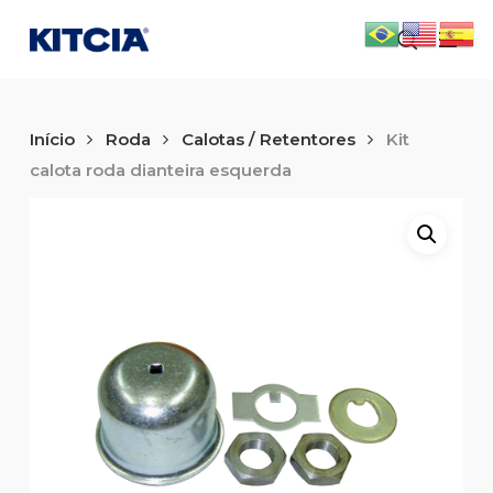
Skip
Men
to
search
main
content
Início
Roda
Calotas / Retentores
Kit
calota roda dianteira esquerda