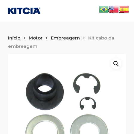
Skip
Men
to
search
main
content
Início
Motor
Embreagem
Kit cabo da
embreagem