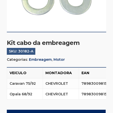
Kit cabo da embreagem
SKU:
30182-A
Categorias:
Embreagem
,
Motor
VEíCULO
MONTADORA
EAN
Caravan 75/92
CHEVROLET
7898300981579
Opala 68/92
CHEVROLET
7898300981579