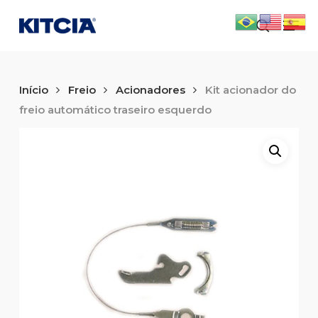
Skip
Men
to
search
main
content
Início
Freio
Acionadores
Kit acionador do
freio automático traseiro esquerdo