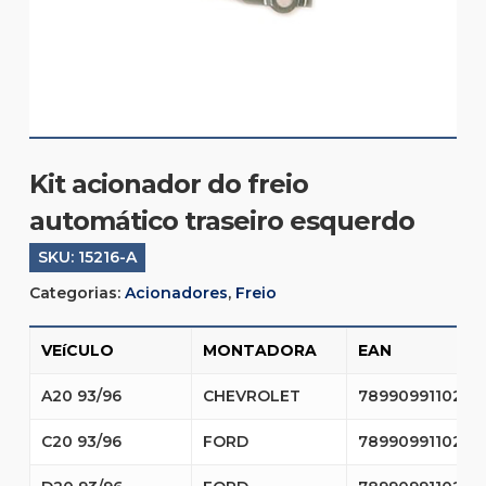
Kit acionador do freio
automático traseiro esquerdo
SKU:
15216-A
Categorias:
Acionadores
,
Freio
VEíCULO
MONTADORA
EAN
A20 93/96
CHEVROLET
7899099110225
C20 93/96
FORD
7899099110225