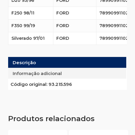
D20 93/96
FORD
7899099110225
F250 98/11
FORD
7899099110225
F350 99/19
FORD
7899099110225
Silverado 97/01
FORD
7899099110225
Descrição
Informação adicional
Código original:
93.215.596
Produtos relacionados