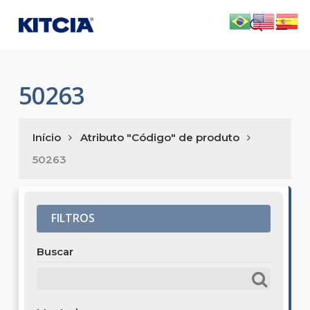
Skip
Men
to
search
main
content
50263
Início
Atributo "Código" de produto
50263
FILTROS
Buscar