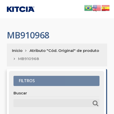
Skip
Men
to
search
main
content
MB910968
Início
Atributo "Cód. Original" de produto
MB910968
FILTROS
Buscar